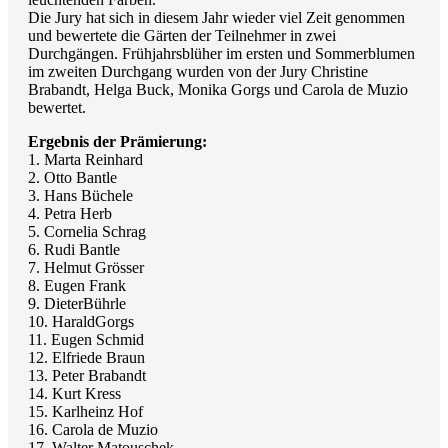
Die Jury hat sich in diesem Jahr wieder viel Zeit genommen
und bewertete die Gärten der Teilnehmer in zwei
Durchgängen. Frühjahrsblüher im ersten und Sommerblumen
im zweiten Durchgang wurden von der Jury Christine
Brabandt, Helga Buck, Monika Gorgs und Carola de Muzio
bewertet.
Ergebnis der Prämierung:
1. Marta Reinhard
2. Otto Bantle
3. Hans Büchele
4. Petra Herb
5. Cornelia Schrag
6. Rudi Bantle
7. Helmut Grösser
8. Eugen Frank
9. DieterBührle
10. HaraldGorgs
11. Eugen Schmid
12. Elfriede Braun
13. Peter Brabandt
14. Kurt Kress
15. Karlheinz Hof
16. Carola de Muzio
17. Walter Matouschek