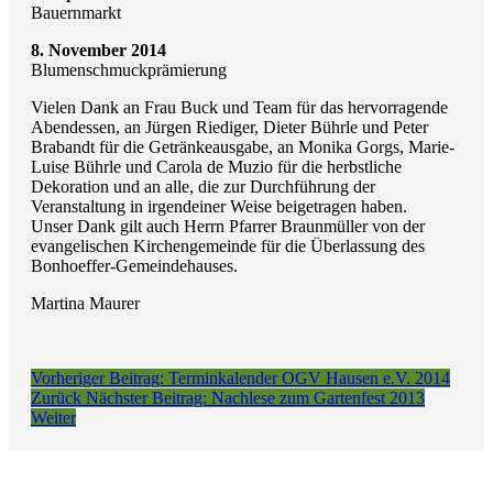
Bauernmarkt
8. November 2014
Blumenschmuckprämierung
Vielen Dank an Frau Buck und Team für das hervorragende
Abendessen, an Jürgen Riediger, Dieter Bührle und Peter
Brabandt für die Getränkeausgabe, an Monika Gorgs, Marie-
Luise Bührle und Carola de Muzio für die herbstliche
Dekoration und an alle, die zur Durchführung der
Veranstaltung in irgendeiner Weise beigetragen haben.
Unser Dank gilt auch Herrn Pfarrer Braunmüller von der
evangelischen Kirchengemeinde für die Überlassung des
Bonhoeffer-Gemeindehauses.
Martina Maurer
Vorheriger Beitrag: Terminkalender OGV Hausen e.V. 2014
Zurück
Nächster Beitrag: Nachlese zum Gartenfest 2013
Weiter