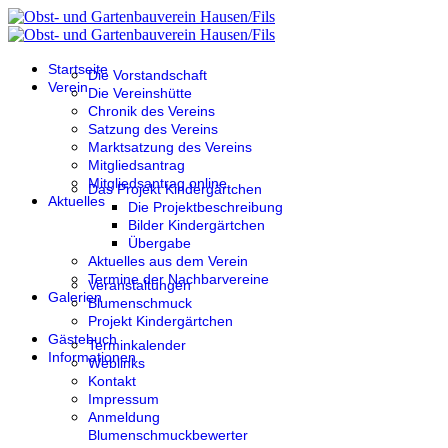
Startseite
Die Vorstandschaft
Verein
Die Vereinshütte
Chronik des Vereins
Satzung des Vereins
Marktsatzung des Vereins
Mitgliedsantrag
Mitgliedsantrag online
Das Projekt Kindergärtchen
Aktuelles
Die Projektbeschreibung
Bilder Kindergärtchen
Übergabe
Aktuelles aus dem Verein
Termine der Nachbarvereine
Veranstaltungen
Galerien
Blumenschmuck
Projekt Kindergärtchen
Gästebuch
Terminkalender
Informationen
Weblinks
Kontakt
Impressum
Anmeldung
Blumenschmuckbewerter