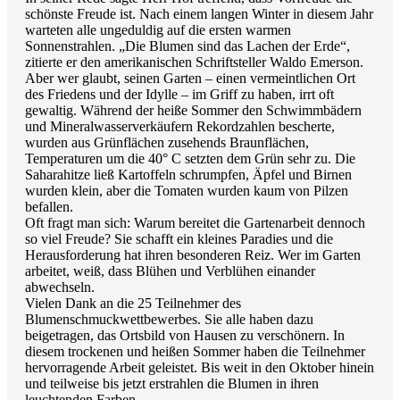
schönste Freude ist. Nach einem langen Winter in diesem Jahr
warteten alle ungeduldig auf die ersten warmen
Sonnenstrahlen. „Die Blumen sind das Lachen der Erde“,
zitierte er den amerikanischen Schriftsteller Waldo Emerson.
Aber wer glaubt, seinen Garten – einen vermeintlichen Ort
des Friedens und der Idylle – im Griff zu haben, irrt oft
gewaltig. Während der heiße Sommer den Schwimmbädern
und Mineralwasserverkäufern Rekordzahlen bescherte,
wurden aus Grünflächen zusehends Braunflächen,
Temperaturen um die 40° C setzten dem Grün sehr zu. Die
Saharahitze ließ Kartoffeln schrumpfen, Äpfel und Birnen
wurden klein, aber die Tomaten wurden kaum von Pilzen
befallen.
Oft fragt man sich: Warum bereitet die Gartenarbeit dennoch
so viel Freude? Sie schafft ein kleines Paradies und die
Herausforderung hat ihren besonderen Reiz. Wer im Garten
arbeitet, weiß, dass Blühen und Verblühen einander
abwechseln.
Vielen Dank an die 25 Teilnehmer des
Blumenschmuckwettbewerbes. Sie alle haben dazu
beigetragen, das Ortsbild von Hausen zu verschönern. In
diesem trockenen und heißen Sommer haben die Teilnehmer
hervorragende Arbeit geleistet. Bis weit in den Oktober hinein
und teilweise bis jetzt erstrahlen die Blumen in ihren
leuchtenden Farben.